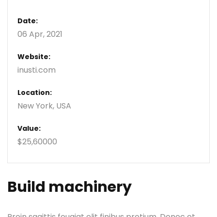
Date:
06 Apr, 2021
Website:
inusti.com
Location:
New York, USA
Value:
$25,60000
Build machinery
Proin sagittis feugiat elit finibus pretium. Donec et